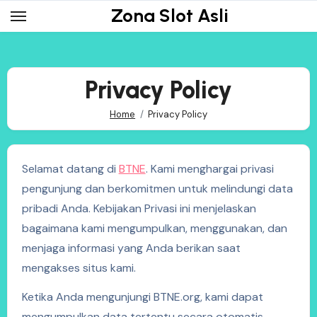
Skip
Zona Slot Asli
to
content
Privacy Policy
Home
Privacy Policy
Selamat datang di
BTNE
. Kami menghargai privasi
pengunjung dan berkomitmen untuk melindungi data
pribadi Anda. Kebijakan Privasi ini menjelaskan
bagaimana kami mengumpulkan, menggunakan, dan
menjaga informasi yang Anda berikan saat
mengakses situs kami.
Ketika Anda mengunjungi BTNE.org, kami dapat
mengumpulkan data tertentu secara otomatis,