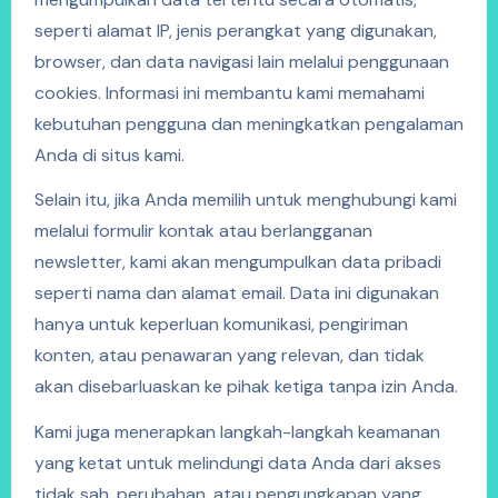
seperti alamat IP, jenis perangkat yang digunakan,
browser, dan data navigasi lain melalui penggunaan
cookies. Informasi ini membantu kami memahami
kebutuhan pengguna dan meningkatkan pengalaman
Anda di situs kami.
Selain itu, jika Anda memilih untuk menghubungi kami
melalui formulir kontak atau berlangganan
newsletter, kami akan mengumpulkan data pribadi
seperti nama dan alamat email. Data ini digunakan
hanya untuk keperluan komunikasi, pengiriman
konten, atau penawaran yang relevan, dan tidak
akan disebarluaskan ke pihak ketiga tanpa izin Anda.
Kami juga menerapkan langkah-langkah keamanan
yang ketat untuk melindungi data Anda dari akses
tidak sah, perubahan, atau pengungkapan yang