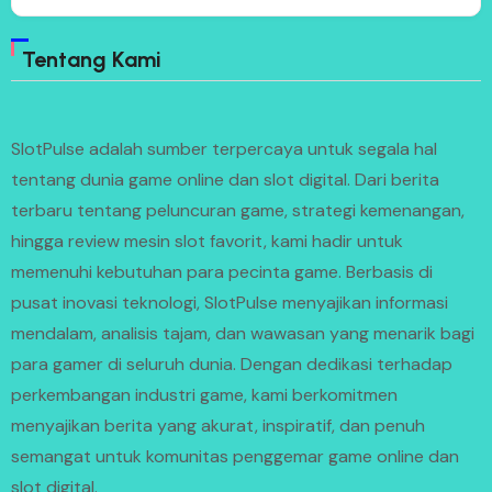
Tentang Kami
SlotPulse adalah sumber terpercaya untuk segala hal
tentang dunia game online dan slot digital. Dari berita
terbaru tentang peluncuran game, strategi kemenangan,
hingga review mesin slot favorit, kami hadir untuk
memenuhi kebutuhan para pecinta game. Berbasis di
pusat inovasi teknologi, SlotPulse menyajikan informasi
mendalam, analisis tajam, dan wawasan yang menarik bagi
para gamer di seluruh dunia. Dengan dedikasi terhadap
perkembangan industri game, kami berkomitmen
menyajikan berita yang akurat, inspiratif, dan penuh
semangat untuk komunitas penggemar game online dan
slot digital.