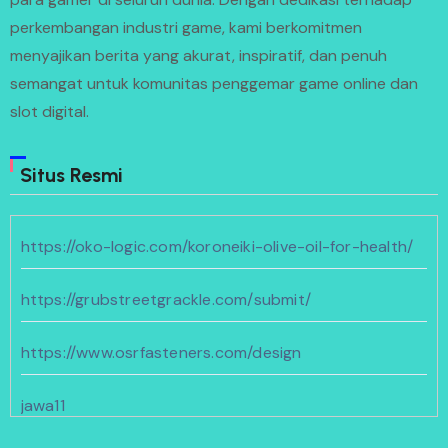
perkembangan industri game, kami berkomitmen
menyajikan berita yang akurat, inspiratif, dan penuh
semangat untuk komunitas penggemar game online dan
slot digital.
Situs Resmi
https://oko-logic.com/koroneiki-olive-oil-for-health/
https://grubstreetgrackle.com/submit/
https://www.osrfasteners.com/design
jawa11