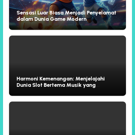
Sensasi Luar Biasa Menjadi Penyelamat
dalam Dunia Game Modern
Harmoni Kemenangan: Menjelajahi
Dunia Slot Bertema Musik yang
Mengasyikkan