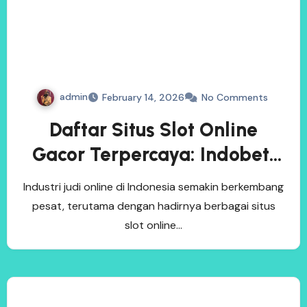
admin
February 14, 2026
No Comments
Daftar Situs Slot Online
Gacor Terpercaya: Indobet,
Pragmatic Play, dan Gates of
Industri judi online di Indonesia semakin berkembang
Olympus
pesat, terutama dengan hadirnya berbagai situs
slot online…