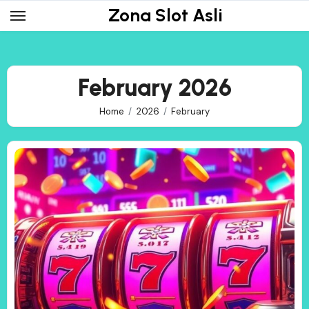
Skip
Zona Slot Asli
to
content
February 2026
Home
2026
February