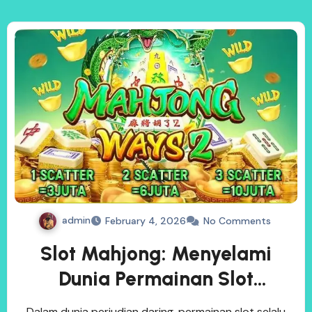
admin
February 4, 2026
No Comments
Slot Mahjong: Menyelami
Dunia Permainan Slot
Tradisional dengan Sentuhan
Dalam dunia perjudian daring, permainan slot selalu