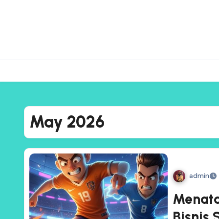
Skip
to
content
May 2026
admin
Menata
Bisnis 