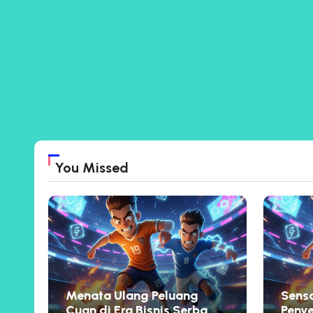
You Missed
Menata Ulang Peluang
Sensa
Cuan di Era Bisnis Serba
Peny