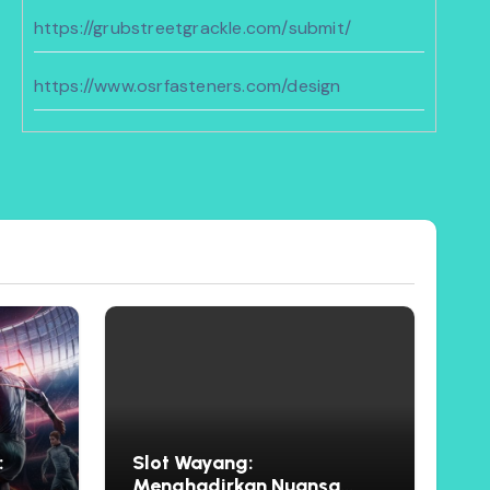
https://grubstreetgrackle.com/submit/
https://www.osrfasteners.com/design
jawa11
https://sunshineregionaaca.org/
https://dammam-cleaning.com/
bento11 resmi
https://www.geocities.ws/cenat/joker11/
:
Slot Wayang:
t
Menghadirkan Nuansa