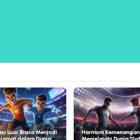
si Luar Biasa Menjadi
Harmoni Kemenangan
elamat dalam Dunia
Menjelajahi Dunia Slo