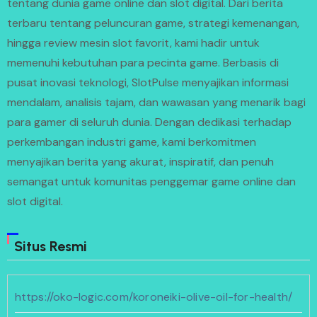
tentang dunia game online dan slot digital. Dari berita
terbaru tentang peluncuran game, strategi kemenangan,
hingga review mesin slot favorit, kami hadir untuk
memenuhi kebutuhan para pecinta game. Berbasis di
pusat inovasi teknologi, SlotPulse menyajikan informasi
mendalam, analisis tajam, dan wawasan yang menarik bagi
para gamer di seluruh dunia. Dengan dedikasi terhadap
perkembangan industri game, kami berkomitmen
menyajikan berita yang akurat, inspiratif, dan penuh
semangat untuk komunitas penggemar game online dan
slot digital.
Situs Resmi
https://oko-logic.com/koroneiki-olive-oil-for-health/