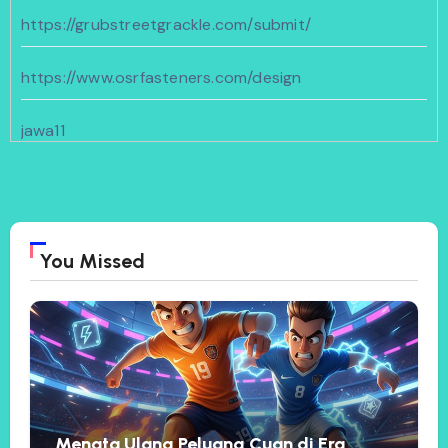
https://grubstreetgrackle.com/submit/
https://www.osrfasteners.com/design
jawa11
https://sunshineregionaaca.org/
https://dammam-cleaning.com/
You Missed
bento11 resmi
https://www.geocities.ws/cenat/joker11/
Menata Ulang Peluang Cuan di Era