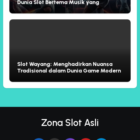
Dunia Slot Bertema Musik yang
Mengasyikkan
Slot Wayang: Menghadirkan Nuansa
Tradisional dalam Dunia Game Modern
Zona Slot Asli