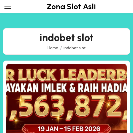
Skip
Zona Slot Asli
to
content
indobet slot
Home
indobet slot