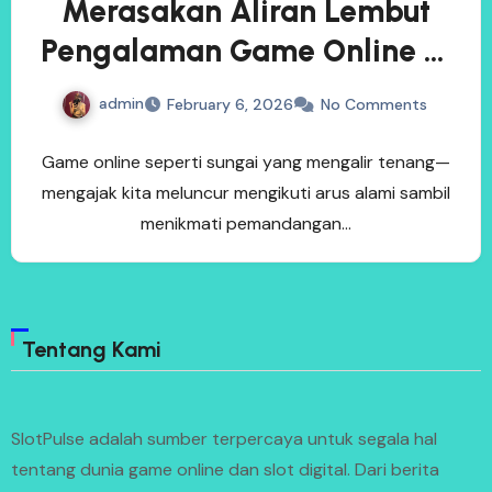
Merasakan Aliran Lembut
Pengalaman Game Online di
Jawa11
admin
February 6, 2026
No Comments
Game online seperti sungai yang mengalir tenang—
mengajak kita meluncur mengikuti arus alami sambil
menikmati pemandangan…
Tentang Kami
SlotPulse adalah sumber terpercaya untuk segala hal
tentang dunia game online dan slot digital. Dari berita