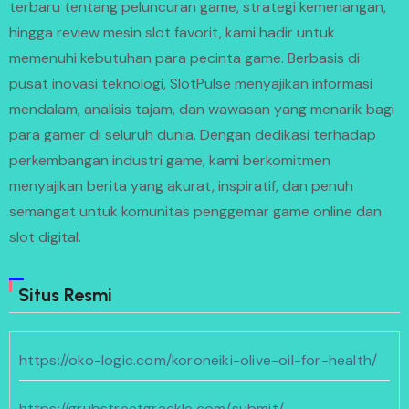
terbaru tentang peluncuran game, strategi kemenangan,
hingga review mesin slot favorit, kami hadir untuk
memenuhi kebutuhan para pecinta game. Berbasis di
pusat inovasi teknologi, SlotPulse menyajikan informasi
mendalam, analisis tajam, dan wawasan yang menarik bagi
para gamer di seluruh dunia. Dengan dedikasi terhadap
perkembangan industri game, kami berkomitmen
menyajikan berita yang akurat, inspiratif, dan penuh
semangat untuk komunitas penggemar game online dan
slot digital.
Situs Resmi
https://oko-logic.com/koroneiki-olive-oil-for-health/
https://grubstreetgrackle.com/submit/