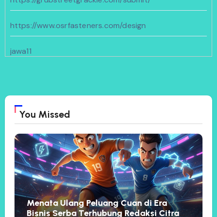
https://www.osrfasteners.com/design
jawa11
https://sunshineregionaaca.org/
https://dammam-cleaning.com/
You Missed
bento11 resmi
https://www.geocities.ws/cenat/joker11/
Menata Ulang Peluang Cuan di Era
Bisnis Serba Terhubung Redaksi Citra