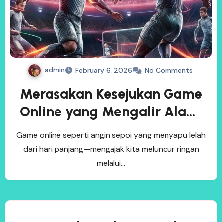
admin
February 6, 2026
No Comments
Merasakan Kesejukan Game
Online yang Mengalir Alami
di Jawa11
Game online seperti angin sepoi yang menyapu lelah
dari hari panjang—mengajak kita meluncur ringan
melalui…