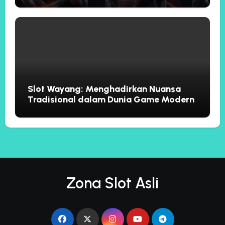
Mengasyikkan
Slot Wayang: Menghadirkan Nuansa
Tradisional dalam Dunia Game Modern
Zona Slot Asli