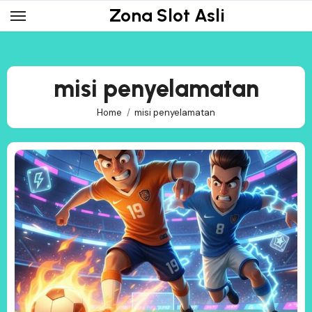
Skip
Zona Slot Asli
to
content
misi penyelamatan
Home
misi penyelamatan