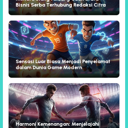
Bisnis Serba Terhubung Redaksi Citra
Usaha 10 Mei 2026
Sensasi Luar Biasa Menjadi Penyelamat
dalam Dunia Game Modern
Harmoni Kemenangan: Menjelajahi