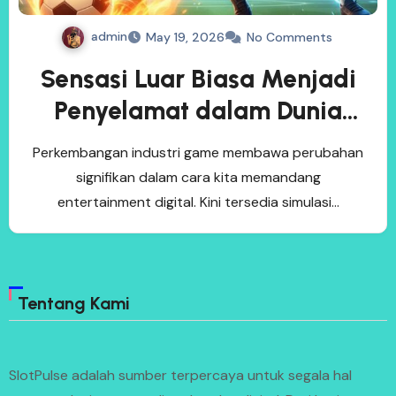
admin
May 19, 2026
No Comments
Sensasi Luar Biasa Menjadi
Penyelamat dalam Dunia
Game Modern
Perkembangan industri game membawa perubahan
signifikan dalam cara kita memandang
entertainment digital. Kini tersedia simulasi…
Tentang Kami
SlotPulse adalah sumber terpercaya untuk segala hal