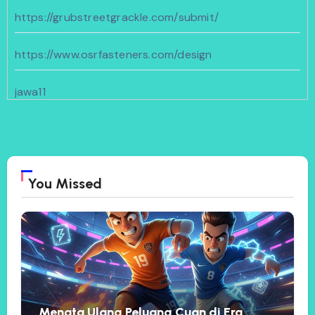
https://grubstreetgrackle.com/submit/
https://www.osrfasteners.com/design
jawa11
https://sunshineregionaaca.org/
https://dammam-cleaning.com/
You Missed
bento11 resmi
https://www.geocities.ws/cenat/joker11/
Menata Ulang Peluang Cuan di Era